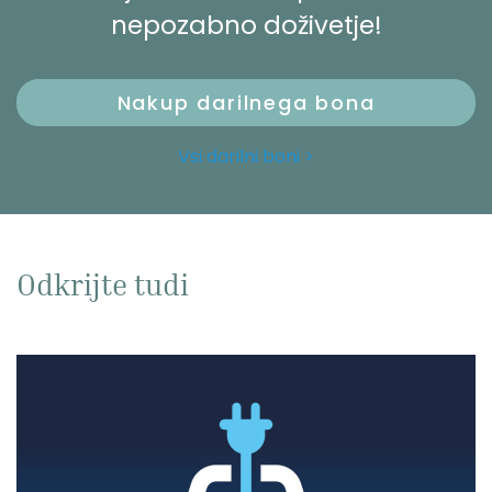
nepozabno doživetje!
Nakup darilnega bona
Vsi darilni boni >
Odkrijte tudi