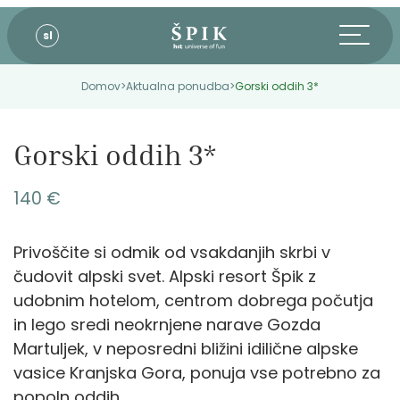
sl
Domov
>
Aktualna ponudba
>
Gorski oddih 3*
Gorski oddih 3*
140 €
Privoščite si odmik od vsakdanjih skrbi v
čudovit alpski svet. Alpski resort Špik z
udobnim hotelom, centrom dobrega počutja
in lego sredi neokrnjene narave Gozda
Martuljek, v neposredni bližini idilične alpske
vasice Kranjska Gora, ponuja vse potrebno za
popoln oddih.