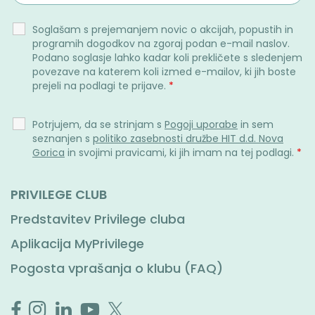
Soglašam s prejemanjem novic o akcijah, popustih in
programih dogodkov na zgoraj podan e-mail naslov.
Podano soglasje lahko kadar koli prekličete s sledenjem
povezave na katerem koli izmed e-mailov, ki jih boste
prejeli na podlagi te prijave.
*
Potrjujem, da se strinjam s
Pogoji uporabe
in sem
seznanjen s
politiko zasebnosti družbe HIT d.d. Nova
Gorica
in svojimi pravicami, ki jih imam na tej podlagi.
*
PRIVILEGE CLUB
Predstavitev Privilege cluba
Aplikacija MyPrivilege
Pogosta vprašanja o klubu (FAQ)