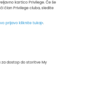
veljavno kartico Privilege. Če še
i član Privilege cluba, sledite
vo prijavo kliknite tukaj«
.
a za dostop do storitve My