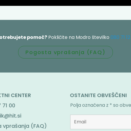
potrebujete pomoč?
Pokličite na Modro številko
080 71 12
Pogosta vprašanja (FAQ)
TNI CENTER
OSTANITE OBVEŠČENI
 71 00
Polja označena z * so obv
ik@hit.si
 vprašanja (FAQ)