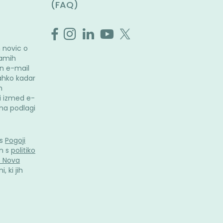
(FAQ)
 novic o
ramih
n e-mail
ahko kadar
m
i izmed e-
i na podlagi
 s
Pogoji
n s
politiko
. Nova
, ki jih