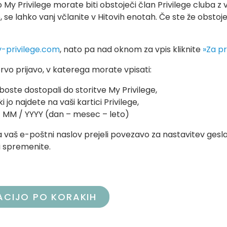
o My Privilege morate biti obstoječi član Privilege cluba z 
se lahko vanj včlanite v Hitovih enotah. Če ste že obstoječ
privilege.com
, nato pa nad oknom za vpis kliknite
»Za pr
vo prijavo, v katerega morate vpisati:
 boste dostopali do storitve My Privilege,
 ki jo najdete na vaši kartici Privilege,
/ MM / YYYY (dan – mesec – leto)
 na vaš e-poštni naslov prejeli povezavo za nastavitev gesl
di spremenite.
ACIJO PO KORAKIH