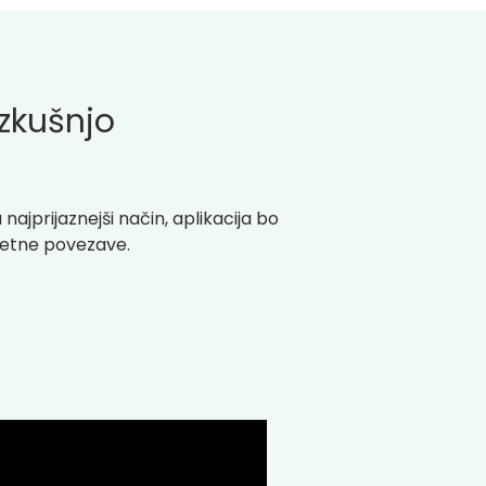
izkušnjo
najprijaznejši način, aplikacija bo
rnetne povezave.