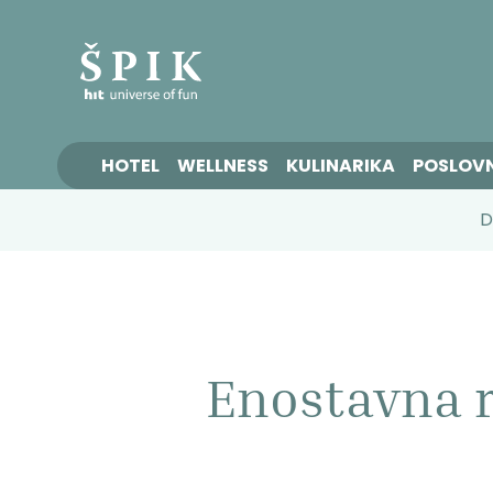
HOTEL
WELLNESS
KULINARIKA
POSLOV
D
Enostavna r