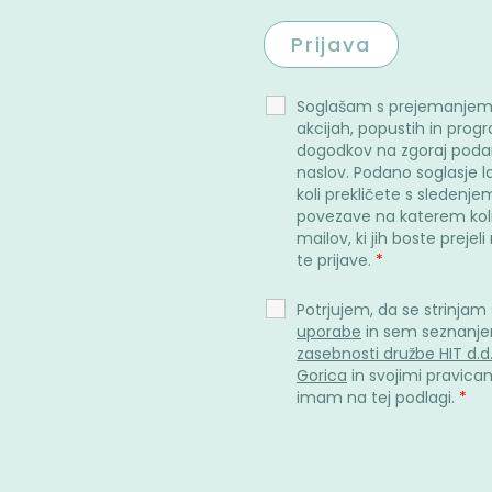
Soglašam s prejemanjem
akcijah, popustih in prog
dogodkov na zgoraj poda
naslov. Podano soglasje l
koli prekličete s sledenje
povezave na katerem kol
mailov, ki jih boste prejel
te prijave.
*
Potrjujem, da se strinjam
uporabe
in sem seznanje
zasebnosti družbe HIT d.d
Gorica
in svojimi pravicami
imam na tej podlagi.
*