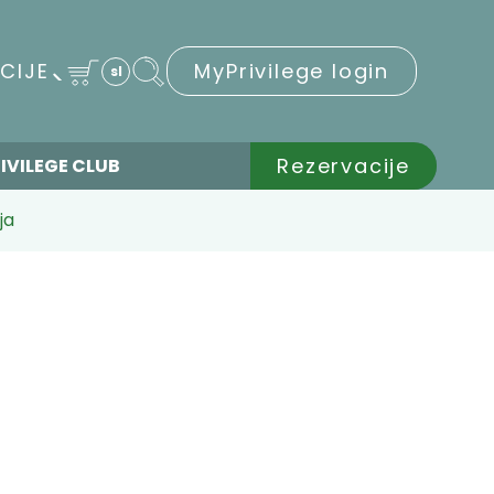
CIJE
MyPrivilege login
sl
Rezervacije
IVILEGE CLUB
ja