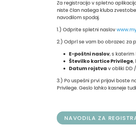
Za registracijo v spletno aplikacij
niste član našega kluba zvestobe, 
navodilom spodaj.
1.) Odprite spletni naslov
www.my-
2.) Odprl se vam bo obrazec za pr
E-poštni naslov
, s katerim
Številko kartice Privilege
,
Datum rojstva
v obliki DD 
3.) Po uspešni prvi prijavi boste
Privilege. Geslo lahko kasneje tu
NAVODILA ZA REGISTR