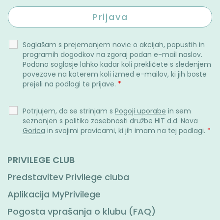
Soglašam s prejemanjem novic o akcijah, popustih in
programih dogodkov na zgoraj podan e-mail naslov.
Podano soglasje lahko kadar koli prekličete s sledenjem
povezave na katerem koli izmed e-mailov, ki jih boste
prejeli na podlagi te prijave.
*
Potrjujem, da se strinjam s
Pogoji uporabe
in sem
seznanjen s
politiko zasebnosti družbe HIT d.d. Nova
Gorica
in svojimi pravicami, ki jih imam na tej podlagi.
*
PRIVILEGE CLUB
Predstavitev Privilege cluba
Aplikacija MyPrivilege
Pogosta vprašanja o klubu (FAQ)