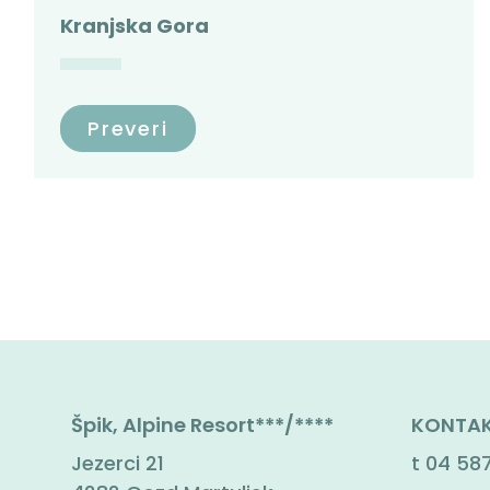
Kranjska Gora
Preveri
Špik, Alpine Resort***/****
KONTAK
Jezerci 21
t
04 587