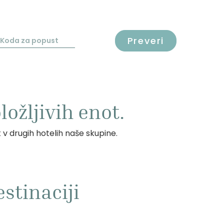
Preveri
ožljivih enot.
t v drugih hotelih naše skupine.
stinaciji