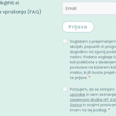
ik@hit.si
 vprašanja (FAQ)
Soglašam s prejemanjem
akcijah, popustih in prog
dogodkov na zgoraj poda
naslov. Podano soglasje l
koli prekličete s sledenje
povezave na katerem kol
mailov, ki jih boste prejel
te prijave.
*
Potrjujem, da se strinjam
uporabe
in sem seznanje
zasebnosti družbe HIT d.d
Gorica
in svojimi pravicami
imam na tej podlagi.
*