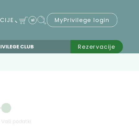
CIJE
MyPrivilege login
sl
Rezervacije
IVILEGE CLUB
Vaši podatki