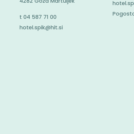
4282 Gozd Martuljek
hotel.sp
Pogosta
t
04 587 71 00
hotel.spik@hit.si