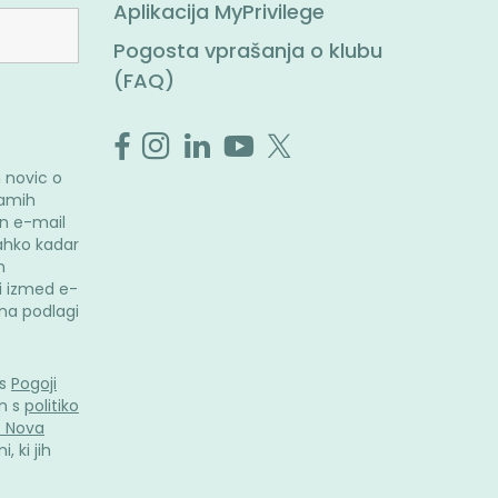
Aplikacija MyPrivilege
Pogosta vprašanja o klubu
(FAQ)
 novic o
ramih
n e-mail
ahko kadar
m
i izmed e-
i na podlagi
 s
Pogoji
n s
politiko
. Nova
, ki jih