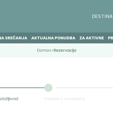
DESTINA
NA SREČANJA
AKTUALNA PONUDBA
ZA AKTIVNE
PR
Domov
>
Rezervacija
ložljivost
Podatki o namestitvi