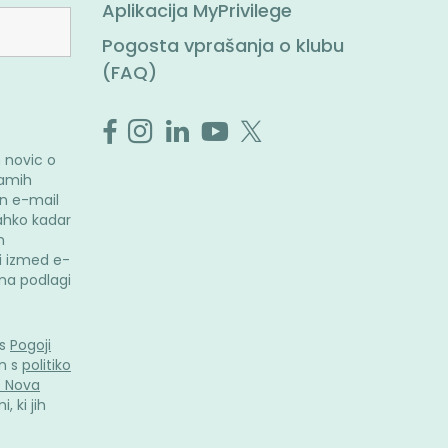
Aplikacija MyPrivilege
Pogosta vprašanja o klubu
(FAQ)
 novic o
ramih
n e-mail
ahko kadar
m
i izmed e-
i na podlagi
 s
Pogoji
n s
politiko
. Nova
, ki jih