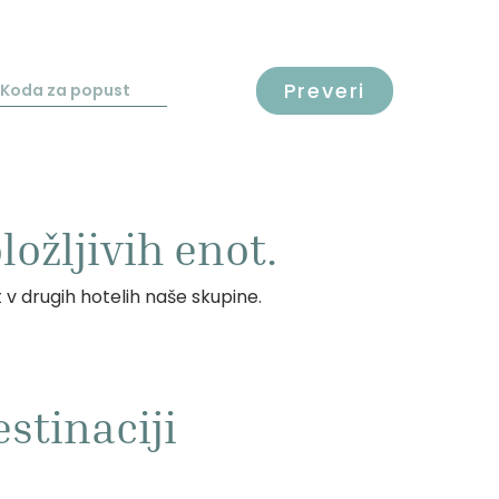
Preveri
ožljivih enot.
t v drugih hotelih naše skupine.
stinaciji