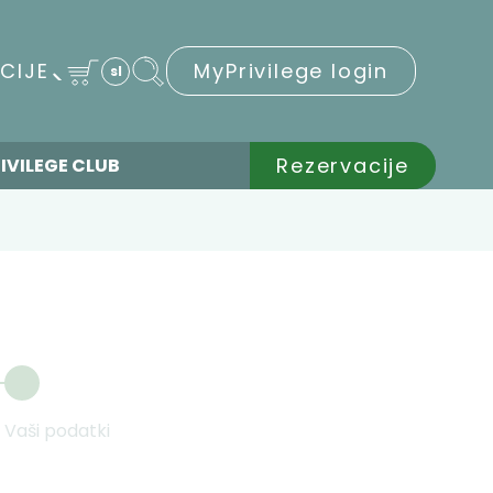
CIJE
MyPrivilege login
sl
Rezervacije
IVILEGE CLUB
Vaši podatki