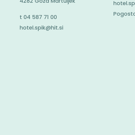
4282 Gozd Martuljek
hotel.sp
Pogosta
t
04 587 71 00
hotel.spik@hit.si