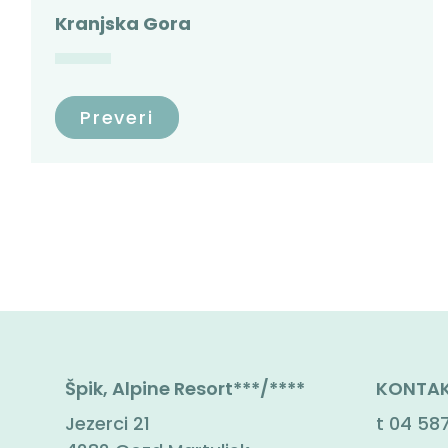
Kranjska Gora
Preveri
Špik, Alpine Resort***/****
KONTAK
Jezerci 21
t
04 587