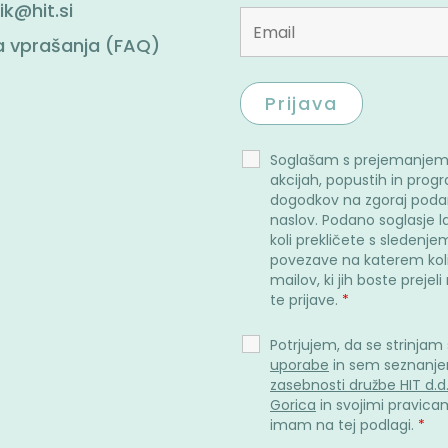
ik@hit.si
 vprašanja (FAQ)
Soglašam s prejemanjem
akcijah, popustih in prog
dogodkov na zgoraj poda
naslov. Podano soglasje l
koli prekličete s sledenje
povezave na katerem kol
mailov, ki jih boste prejel
te prijave.
*
Potrjujem, da se strinjam
uporabe
in sem seznanje
zasebnosti družbe HIT d.d
Gorica
in svojimi pravicami
imam na tej podlagi.
*