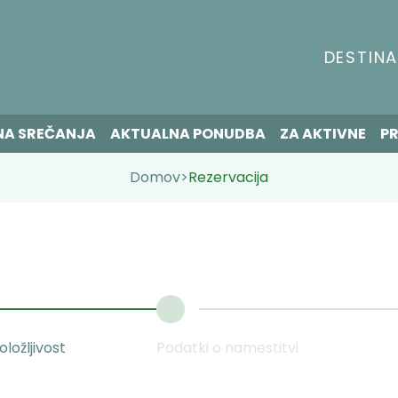
DESTINA
NA SREČANJA
AKTUALNA PONUDBA
ZA AKTIVNE
PR
Domov
>
Rezervacija
ložljivost
Podatki o namestitvi