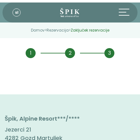
sl
Domov
>
Rezervacija
>
Zaključek rezervacije
Špik, Alpine Resort***/****
Jezerci 21
4282 Gozd Martuljek