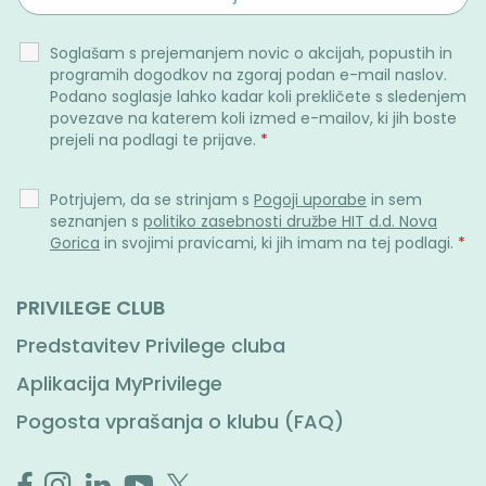
Soglašam s prejemanjem novic o akcijah, popustih in
programih dogodkov na zgoraj podan e-mail naslov.
Podano soglasje lahko kadar koli prekličete s sledenjem
povezave na katerem koli izmed e-mailov, ki jih boste
prejeli na podlagi te prijave.
*
Potrjujem, da se strinjam s
Pogoji uporabe
in sem
seznanjen s
politiko zasebnosti družbe HIT d.d. Nova
Gorica
in svojimi pravicami, ki jih imam na tej podlagi.
*
PRIVILEGE CLUB
Predstavitev Privilege cluba
Aplikacija MyPrivilege
Pogosta vprašanja o klubu (FAQ)