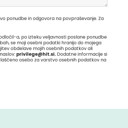
ravo ponudbe in odgovora na povpraševanje. Za
ločil-a, po izteku veljavnosti poslane ponudbe
udbah, se moji osebni podatki hranijo do mojega
jitev obdelave mojih osebnih podatkov ali
naslov:
privilege@hit.si.
Dodatne informacije si
oblaščeno osebo za varstvo osebnih podatkov na