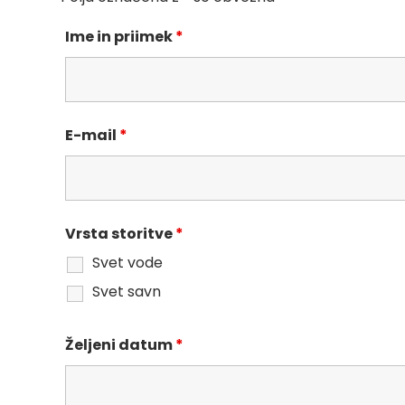
Ime in priimek
*
E-mail
*
Vrsta storitve
*
Svet vode
Svet savn
Željeni datum
*