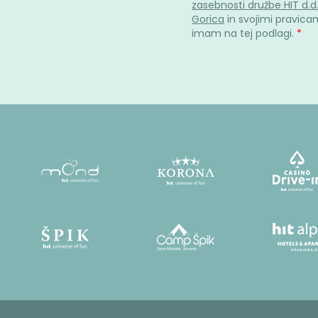
zasebnosti družbe HIT d.d
Gorica
in svojimi pravicami
imam na tej podlagi.
*