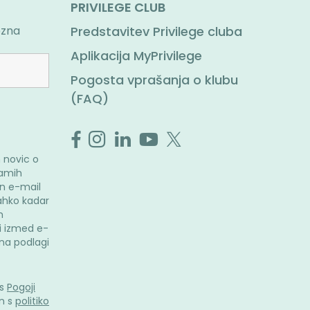
PRIVILEGE CLUB
ezna
Predstavitev Privilege cluba
Aplikacija MyPrivilege
Pogosta vprašanja o klubu
(FAQ)
 novic o
ramih
n e-mail
ahko kadar
m
i izmed e-
i na podlagi
 s
Pogoji
n s
politiko