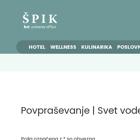
HOTEL
WELLNESS
KULINARIKA
POSLOV
Povpraševanje | Svet vod
Polja označena z * so obvezna