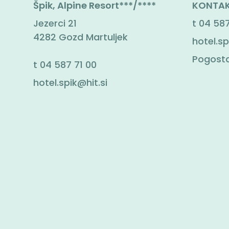
Špik, Alpine Resort***/****
KONTAK
Jezerci 21
t
04 587
4282 Gozd Martuljek
hotel.sp
Pogosta
t
04 587 71 00
hotel.spik@hit.si