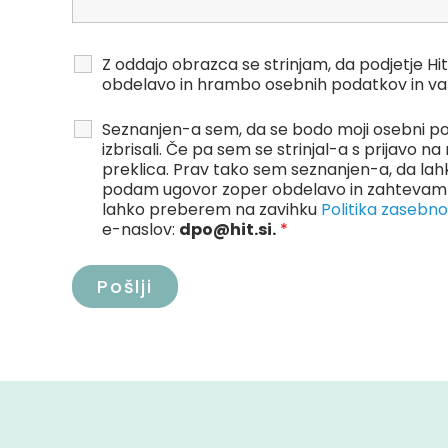
Z oddajo obrazca se strinjam, da podjetje 
obdelavo in hrambo osebnih podatkov in va
Seznanjen-a sem, da se bodo moji osebni po
izbrisali. Če pa sem se strinjal-a s prijavo
preklica. Prav tako sem seznanjen-a, da lah
podam ugovor zoper obdelavo in zahtevam p
lahko preberem na zavihku
Politika zasebno
e-naslov:
dpo@hit.si.
*