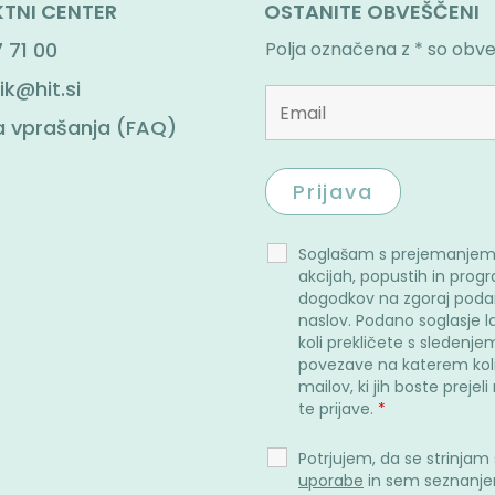
TNI CENTER
OSTANITE OBVEŠČENI
 71 00
Polja označena z * so obv
ik@hit.si
 vprašanja (FAQ)
Soglašam s prejemanjem
akcijah, popustih in prog
dogodkov na zgoraj poda
naslov. Podano soglasje l
koli prekličete s sledenje
povezave na katerem kol
mailov, ki jih boste prejel
te prijave.
*
Potrjujem, da se strinjam
uporabe
in sem seznanje