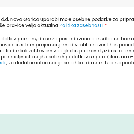
Hit d.d. Nova Gorica uporabi moje osebne podatke za prip
še pravice velja aktualna
Politika zasebnosti
.
*
datki v primeru, da se za posredovano ponudbo ne bom od
 na novice in s tem prejemanjem obvestil o novostih in pon
ko kadarkoli zahtevam vpogled in popravek, izbris ali ome
renosljivost mojih osebnih podatkov s sporočilom na e-
sti
., za dodatne informacije se lahko obrnem tudi na po