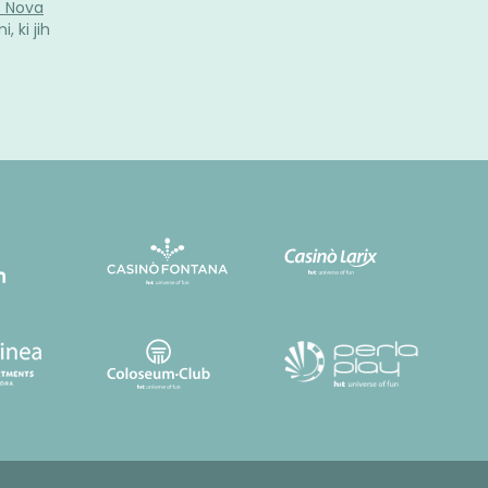
. Nova
, ki jih