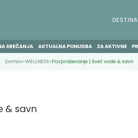
DESTINA
NA SREČANJA
AKTUALNA PONUDBA
ZA AKTIVNE
PR
Domov
>
WELLNESS
>
Povpraševanje | Svet vode & savn
e & savn