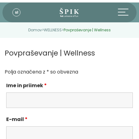
sl
Domov
>
WELLNESS
>
Povpraševanje | Wellness
Povpraševanje | Wellness
Polja označena z * so obvezna
Ime in priimek
*
E-mail
*