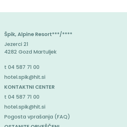
Špik, Alpine Resort***/****
Jezerci 21
4282 Gozd Martuljek
t
04 587 71 00
hotel.spik@hit.si
KONTAKTNI CENTER
t
04 587 71 00
hotel.spik@hit.si
Pogosta vprašanja (FAQ)
OSTANITE OBVEŠČENI