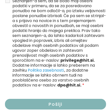
Seznanjen-a sem, da se bodo moji osebni
podatki v primeru, da se za posredovano
ponudbo ne bom odločil-a, po izteku veljavnosti
poslane ponudbe izbrisali. Če pa sem se strinjal-
a s prijavo na novice in s tem prejemanjem
obvestil o novostih in ponudbah, se moji osebni
podatki hranijo do mojega preklica. Prav tako
sem seznanjen-a, da lahko kadarkoli zahtevam
vpogled in popravek, izbris ali omejitev
obdelave mojih osebnih podatkov ali podam
ugovor zoper obdelavo in zahtevam
prenosljivost mojih osebnih podatkov s
sporočilom na e-naslov:
privilege@hit.si.
Dodatne informacije si lahko preberem na
zavihku
Politika zasebnosti
., za dodatne
informacije se lahko obrnem tudi na
pooblaščeno osebo za varstvo osebnih
podatkov na e-naslov:
dpo@hit.si.
*