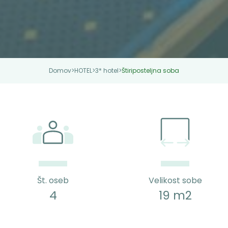
Domov
>
HOTEL
>
3* hotel
>
Štiriposteljna soba
Št. oseb
Velikost sobe
4
19 m2