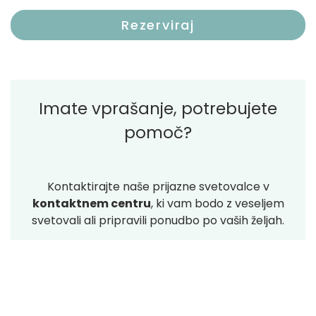
Rezerviraj
Imate vprašanje, potrebujete
pomoč?
Kontaktirajte naše prijazne svetovalce v
kontaktnem centru
, ki vam bodo z veseljem
svetovali ali pripravili ponudbo po vaših željah.
Pokličite na številko
04 587 71 00
ali
pošljite
vprašanje
.