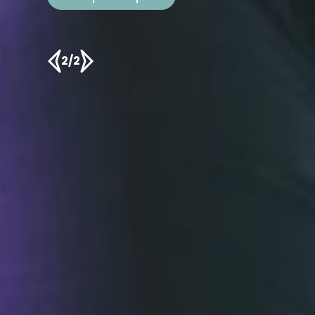
Scopri le nostre proposte!
1/2