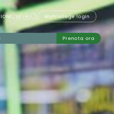
IONI
MyPrivilege login
it
Prenota ora
B