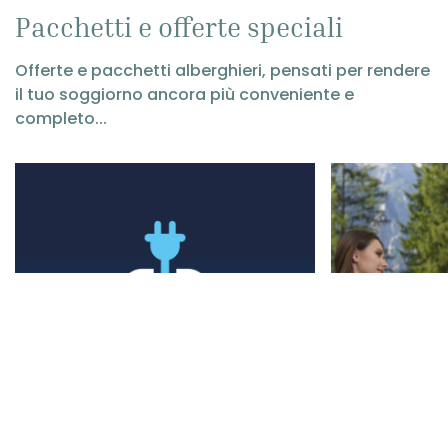
Pacchetti e offerte speciali
Offerte e pacchetti alberghieri, pensati per rendere
il tuo soggiorno ancora più conveniente e
completo...
Prenota ora
NUOVE STAZIONI DI
ESTATE A