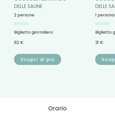
DELLE SAUNE
DELLE S
2 persone
1 persona
Biglietto giornaliero
Biglietto 
62 €
31 €
Scopri di più
Scopr
Orario