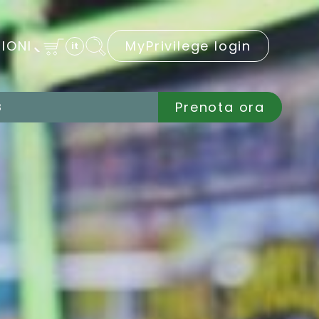
IONI
MyPrivilege login
it
Prenota ora
B