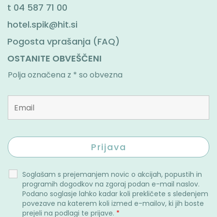
t
04 587 71 00
hotel.spik@hit.si
Pogosta vprašanja (FAQ)
OSTANITE OBVEŠČENI
Polja označena z * so obvezna
Soglašam s prejemanjem novic o akcijah, popustih in
programih dogodkov na zgoraj podan e-mail naslov.
Podano soglasje lahko kadar koli prekličete s sledenjem
povezave na katerem koli izmed e-mailov, ki jih boste
prejeli na podlagi te prijave.
*