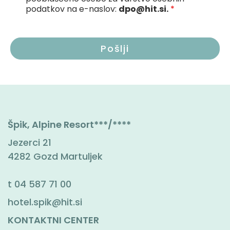
podatkov na e-naslov:
dpo@hit.si.
*
Špik, Alpine Resort***/****
Jezerci 21
4282 Gozd Martuljek
t
04 587 71 00
hotel.spik@hit.si
KONTAKTNI CENTER