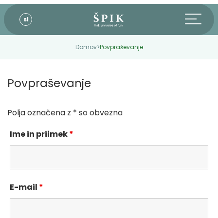
sl
Domov
>
Povpraševanje
Povpraševanje
Polja označena z * so obvezna
Ime in priimek
*
E-mail
*