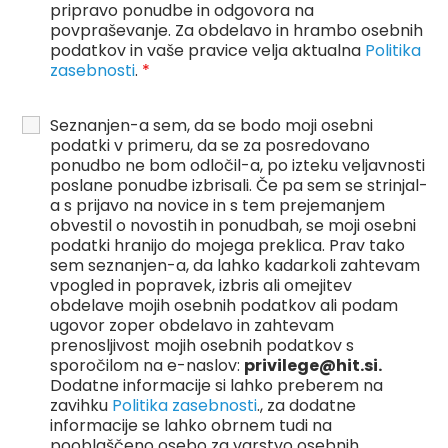
pripravo ponudbe in odgovora na
povpraševanje. Za obdelavo in hrambo osebnih
podatkov in vaše pravice velja aktualna
Politika
zasebnosti
.
*
Seznanjen-a sem, da se bodo moji osebni
podatki v primeru, da se za posredovano
ponudbo ne bom odločil-a, po izteku veljavnosti
poslane ponudbe izbrisali. Če pa sem se strinjal-
a s prijavo na novice in s tem prejemanjem
obvestil o novostih in ponudbah, se moji osebni
podatki hranijo do mojega preklica. Prav tako
sem seznanjen-a, da lahko kadarkoli zahtevam
vpogled in popravek, izbris ali omejitev
obdelave mojih osebnih podatkov ali podam
ugovor zoper obdelavo in zahtevam
prenosljivost mojih osebnih podatkov s
sporočilom na e-naslov:
privilege@hit.si.
Dodatne informacije si lahko preberem na
zavihku
Politika zasebnosti
., za dodatne
informacije se lahko obrnem tudi na
pooblaščeno osebo za varstvo osebnih