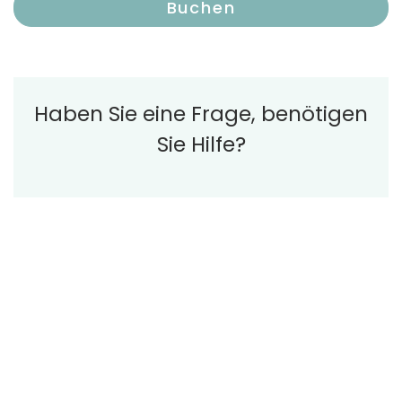
Buchen
Haben Sie eine Frage, benötigen
Sie Hilfe?
Treten Sie in Kontakt mit unseren freundlichen
Beratern im
Kontaktzentrum
, die Sie gerne
beraten oder ein Angebot nach Ihren Wünschen
erstellen.
Rufen Sie die
+386 4 587 71 00
oder stellen
Sie uns
Buchen
Ihre Frage online
.
Häufig gestellte Fragen (FAQ)