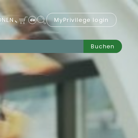
ONEN
MyPrivilege login
de
Buchen