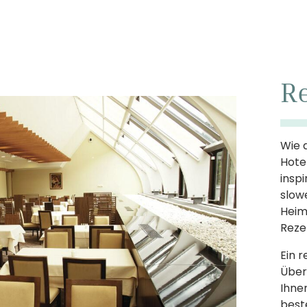
R
Wie 
Hote
inspi
slow
Heim
Reze
Ein r
Über
Ihne
best