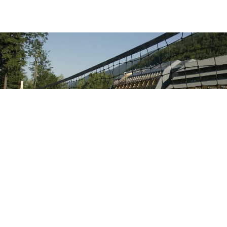
Rezervacije
Najem zunanjega igrišča
CENIK